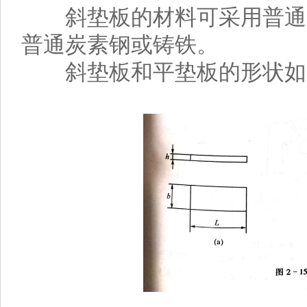
斜垫板的材料可采用普通炭
普通炭素钢或铸铁。
斜垫板和平垫板的形状如图2