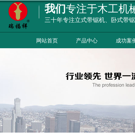
我们
专注于木工机
三十年专注立式带锯机、卧式带锯
网站首页
产品中心
成功案