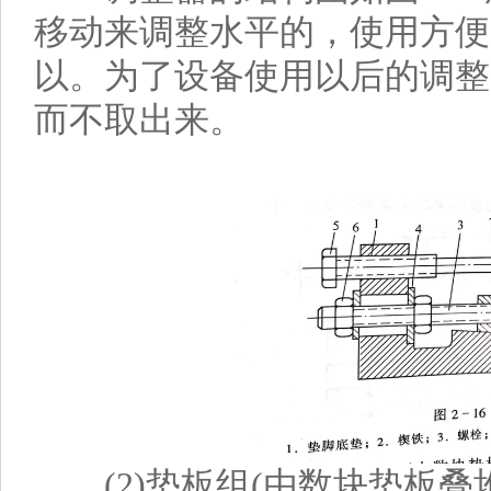
移动来调整水平的，使用方便
以。为了设备使用以后的调整
而不取出来。
(2)垫板组(由数块垫板叠